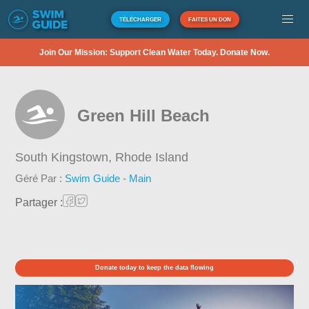
TÉLÉCHARGER
FAITES UN DON
Join Our Mission: Support Clean Water Today. Donate Now.
Green Hill Beach
South Kingstown,
Rhode Island
Géré Par :
Swim Guide - Main
Partager :
Donate today to keep the data flowing