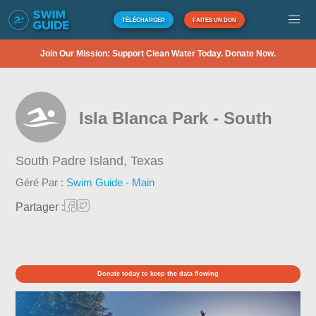
TÉLÉCHARGER
FAITES UN DON
Join Our Mission: Support Clean Water Today. Donate Now.
Isla Blanca Park - South
South Padre Island,
Texas
Géré Par :
Swim Guide - Main
Partager :
Donate today to keep the data flowing