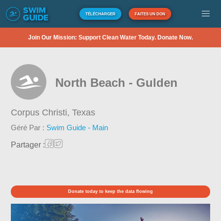
TÉLÉCHARGER
FAITES UN DON
Join Our Mission: Support Clean Water Today. Donate Now.
North Beach - Gulden
Corpus Christi,
Texas
Géré Par :
Swim Guide - Main
Partager :
Donate today to keep the data flowing