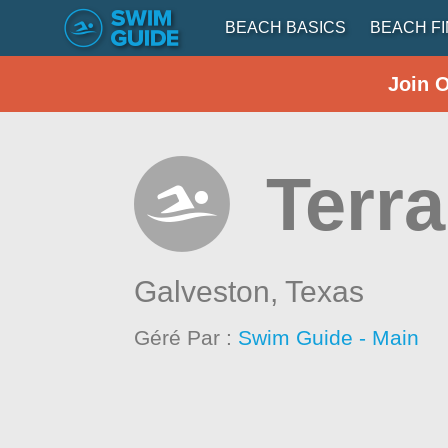
BEACH BASICS
BEACH F
Join 
Terr
Galveston,
Texas
Géré Par :
Swim Guide - Main