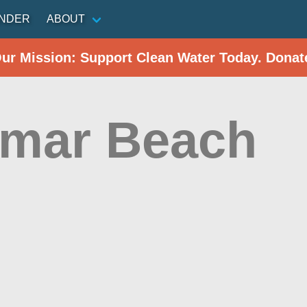
INDER
ABOUT
Our Mission: Support Clean Water Today. Donat
amar Beach