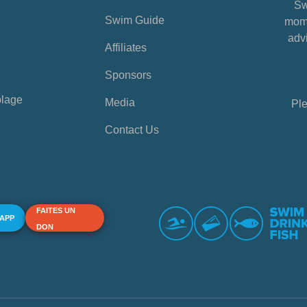
Sw
Swim Guide
mome
advi
Affiliates
Sponsors
plage
Media
Ple
Contact Us
FAITES UN
 APP
DON