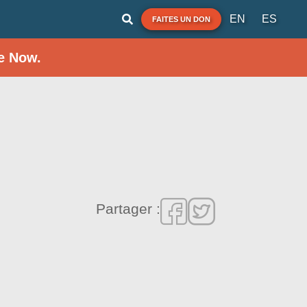
EN
ES
FAITES UN DON
e Now.
Partager :