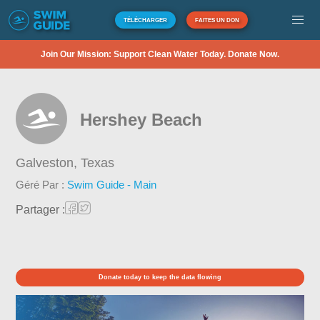
TÉLÉCHARGER
FAITES UN DON
Join Our Mission: Support Clean Water Today. Donate Now.
Hershey Beach
Galveston,
Texas
Géré Par :
Swim Guide - Main
Partager :
Donate today to keep the data flowing