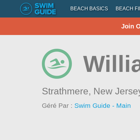
BEACH BASICS
BEACH F
Join 
Willi
Strathmere,
New Jerse
Géré Par :
Swim Guide - Main