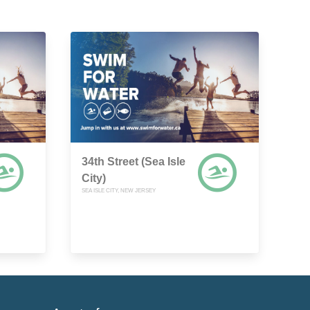
34th Street (Sea Isle
City)
SEA ISLE CITY, NEW JERSEY