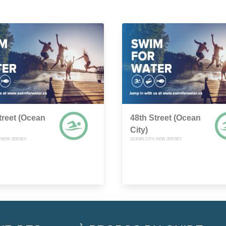
treet (Ocean
48th Street (Ocean
City)
, NEW JERSEY
OCEAN CITY, NEW JERSEY