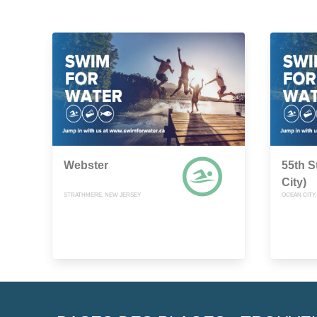
Webster
55th S
City)
STRATHMERE, NEW JERSEY
OCEAN CITY