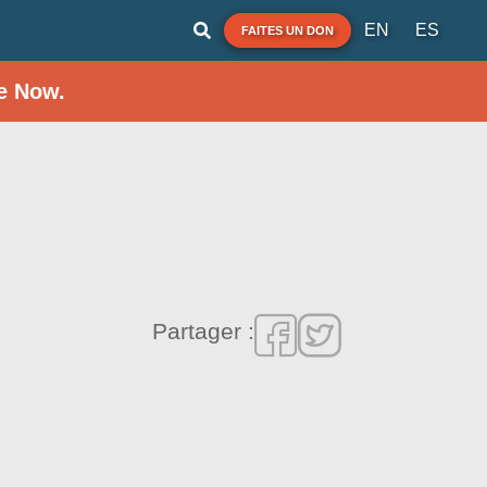
EN
ES
FAITES UN DON
e Now.
Partager :