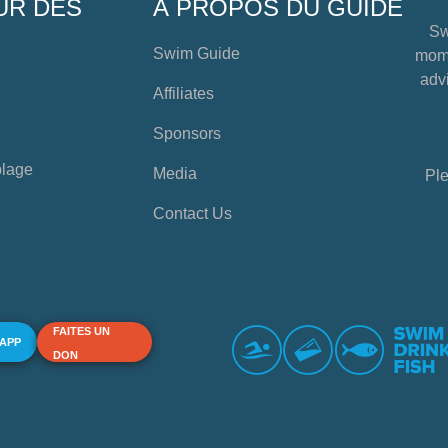
UR DES
À PROPOS DU GUIDE
Sw
Swim Guide
mome
advi
Affiliates
Sponsors
plage
Media
Ple
Contact Us
FAITES UN
 APP
DON