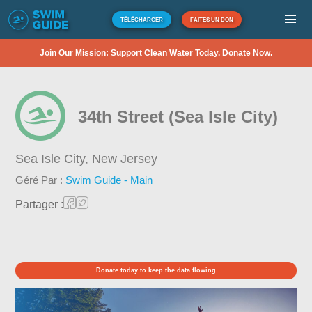
TÉLÉCHARGER
FAITES UN DON
Join Our Mission: Support Clean Water Today. Donate Now.
34th Street (Sea Isle City)
Sea Isle City,
New Jersey
Géré Par :
Swim Guide - Main
Partager :
Donate today to keep the data flowing