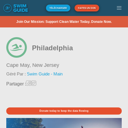
TÉLÉCHARGER
FAITES UN DON
Join Our Mission: Support Clean Water Today. Donate Now.
Philadelphia
Cape May,
New Jersey
Géré Par :
Swim Guide - Main
Partager :
Donate today to keep the data flowing