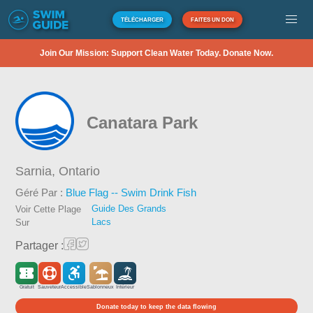
TÉLÉCHARGER
FAITES UN DON
Join Our Mission: Support Clean Water Today. Donate Now.
Canatara Park
Sarnia,
Ontario
Géré Par :
Blue Flag -- Swim Drink Fish
Guide Des Grands
Voir Cette Plage
Lacs
Sur
Partager :
Gratuit
Sauveteur
Accessible
Sablonneux
Intérieur
Donate today to keep the data flowing