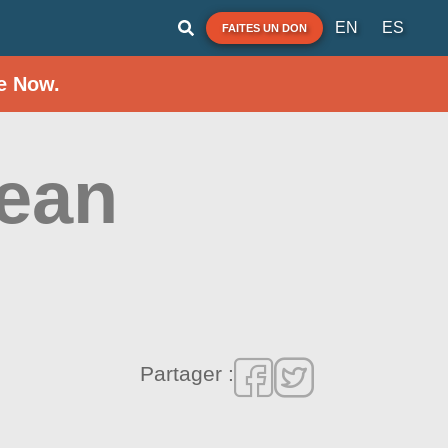
EN
ES
FAITES UN DON
e Now.
cean
Partager :