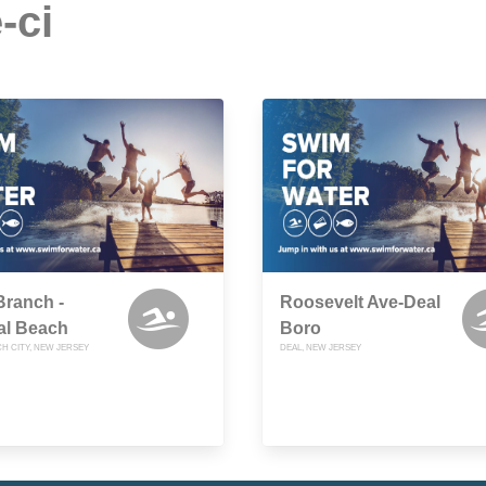
-ci
Branch -
Roosevelt Ave-Deal
al Beach
Boro
H CITY, NEW JERSEY
DEAL, NEW JERSEY