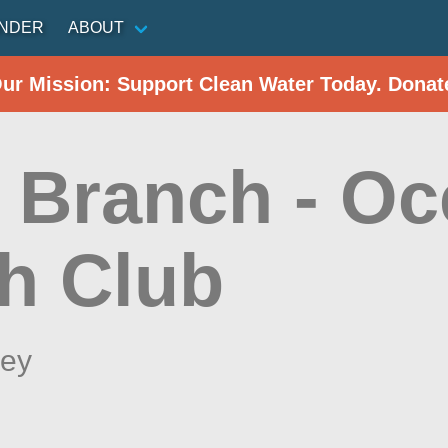
INDER
ABOUT
Our Mission: Support Clean Water Today. Donat
 Branch - O
h Club
sey