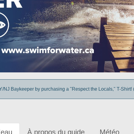
/NJ Baykeeper by purchasing a "Respect the Locals," T-Shirt! (
'eau
À propos du guide
Météo