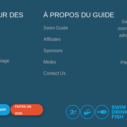
UR DES
À PROPOS DU GUIDE
Sw
Swim Guide
mome
advi
Affiliates
Sponsors
plage
Media
Ple
Contact Us
FAITES UN
 APP
DON