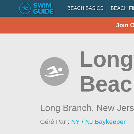
BEACH BASICS
BEACH F
Join 
Long
Beac
Long Branch,
New Jer
Géré Par :
NY / NJ Baykeeper