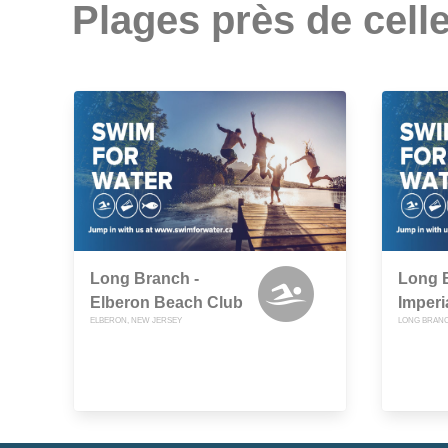
Plages près de celle
Long Branch -
Long 
Elberon Beach Club
Imperi
ELBERON, NEW JERSEY
LONG BRANC