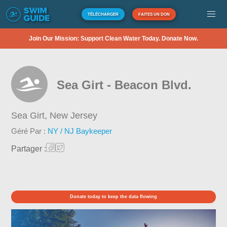
TÉLÉCHARGER
FAITES UN DON
Join Our Mission: Support Clean Water Today. Donate Now.
Sea Girt - Beacon Blvd.
Sea Girt,
New Jersey
Géré Par :
NY / NJ Baykeeper
Partager :
Donate today to keep the data flowing