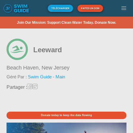
TÉLÉCHARGER
FAITES UN DON
Join Our Mission: Support Clean Water Today. Donate Now.
Leeward
Beach Haven,
New Jersey
Géré Par :
Swim Guide - Main
Partager :
Donate today to keep the data flowing