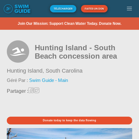
TÉLÉCHARGER
FAITES UN DON
Join Our Mission: Support Clean Water Today. Donate Now.
Hunting Island - South
Beach concession area
Hunting Island,
South Carolina
Géré Par :
Swim Guide - Main
Partager :
Donate today to keep the data flowing