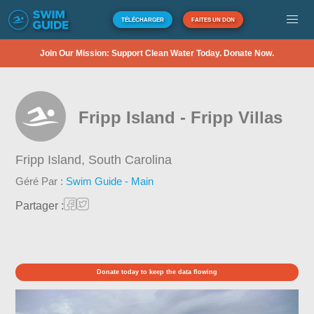
TÉLÉCHARGER
FAITES UN DON
Join Our Mission: Support Clean Water Today. Donate Now.
Fripp Island - Fripp Villas
Fripp Island,
South Carolina
Géré Par :
Swim Guide - Main
Partager :
Donate today to keep the data flowing