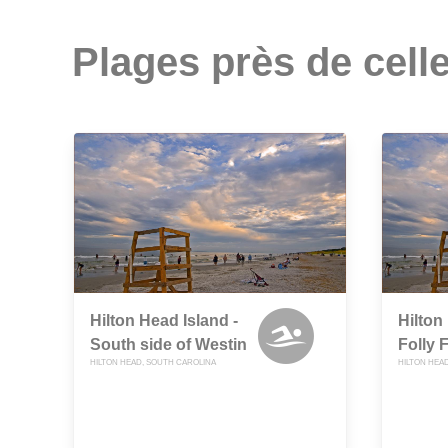
Plages près de celle
Hilton Head Island -
Hilton
South side of Westin
Folly 
HILTON HEAD, SOUTH CAROLINA
HILTON HEA