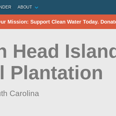
INDER
ABOUT
Our Mission: Support Clean Water Today. Donat
n Head Island
 Plantation
th Carolina