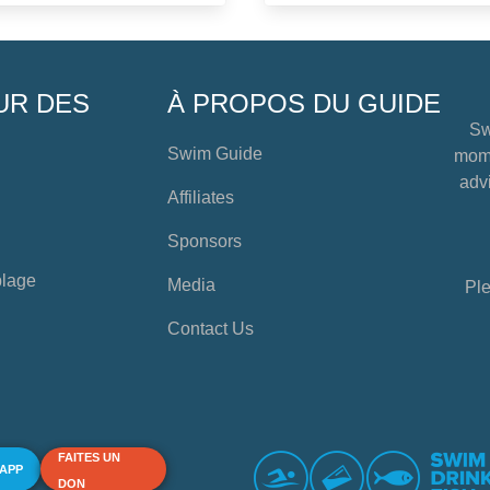
UR DES
À PROPOS DU GUIDE
Sw
Swim Guide
mome
advi
Affiliates
Sponsors
plage
Media
Ple
Contact Us
FAITES UN
 APP
DON