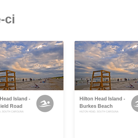
-ci
 Head Island -
Hilton Head Island -
Field Road
Burkes Beach
D, SOUTH CAROLINA
HILTON HEAD, SOUTH CAROLINA