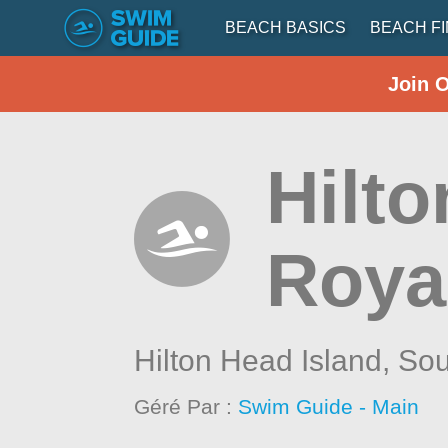
BEACH BASICS
BEACH F
Join 
Hilto
Royal
Hilton Head Island,
Sou
Géré Par :
Swim Guide - Main