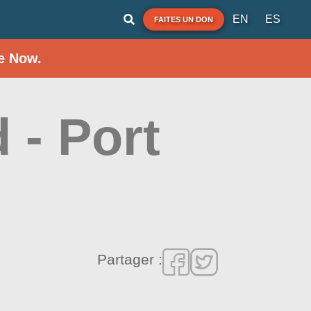
EN
ES
FAITES UN DON
e Now.
 - Port
Partager :