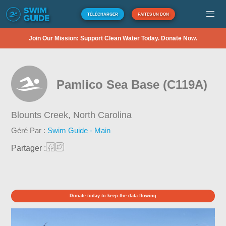
TÉLÉCHARGER
FAITES UN DON
Join Our Mission: Support Clean Water Today. Donate Now.
Pamlico Sea Base (C119A)
Blounts Creek,
North Carolina
Géré Par :
Swim Guide - Main
Partager :
Donate today to keep the data flowing