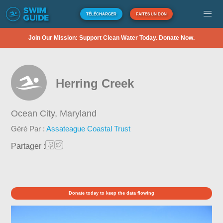
TÉLÉCHARGER
FAITES UN DON
Join Our Mission: Support Clean Water Today. Donate Now.
Herring Creek
Ocean City,
Maryland
Géré Par :
Assateague Coastal Trust
Partager :
Donate today to keep the data flowing