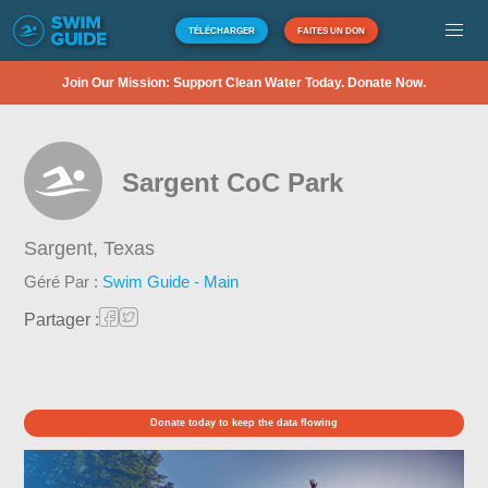
TÉLÉCHARGER
FAITES UN DON
Join Our Mission: Support Clean Water Today. Donate Now.
Sargent CoC Park
Sargent,
Texas
Géré Par :
Swim Guide - Main
Partager :
Donate today to keep the data flowing