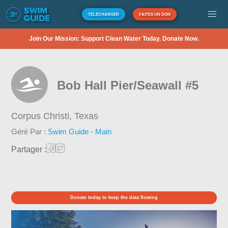
TÉLÉCHARGER
FAITES UN DON
Join Our Mission: Support Clean Water Today. Donate Now.
Bob Hall Pier/Seawall #5
Corpus Christi,
Texas
Géré Par :
Swim Guide - Main
Partager :
Donate today to keep the data flowing