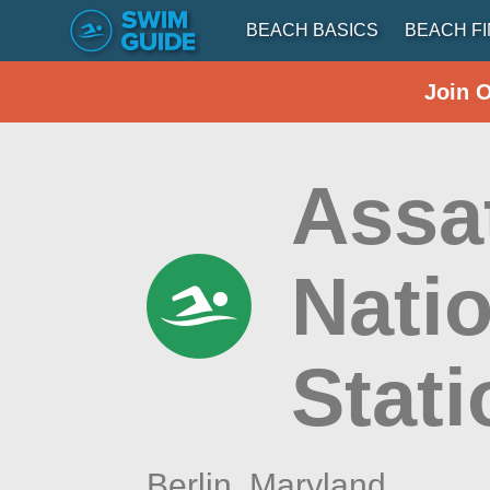
BEACH BASICS
BEACH F
Join 
Assa
Nati
Stati
Berlin,
Maryland