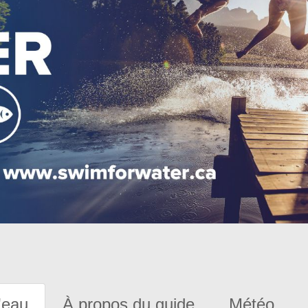
'eau
À propos du guide
Météo