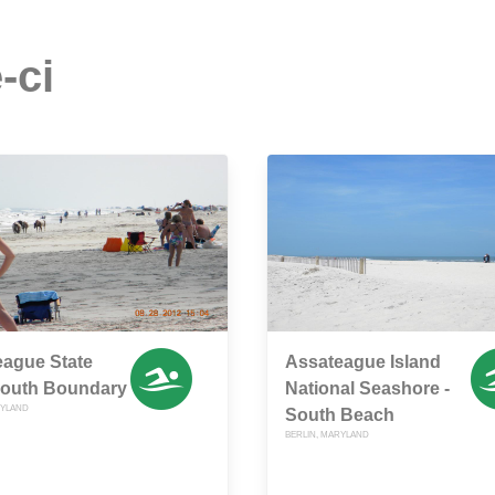
-ci
eague State
Assateague Island
South Boundary
National Seashore -
RYLAND
South Beach
BERLIN, MARYLAND