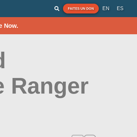
EN
ES
FAITES UN DON
e Now.
d
e Ranger