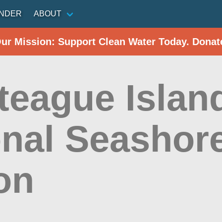
INDER
ABOUT
Our Mission: Support Clean Water Today. Donat
teague Islan
onal Seashor
on