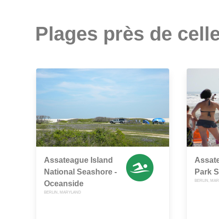
Plages près de celle
Assateague Island
Assat
National Seashore -
Park 
BERLIN, MA
Oceanside
BERLIN, MARYLAND