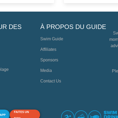
UR DES
À PROPOS DU GUIDE
Sw
Swim Guide
mome
advi
Affiliates
Sponsors
plage
Media
Ple
Contact Us
FAITES UN
 APP