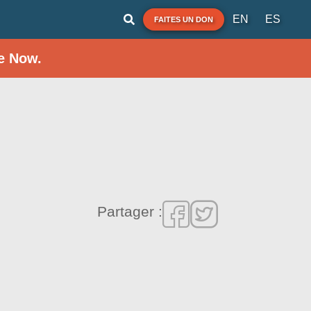
EN
ES
FAITES UN DON
e Now.
Partager :