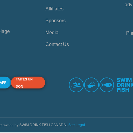
advi
Affiliates
Sponsors
plage
Media
Ple
Contact Us
FAITES UN
 APP
DON
s are owned by SWIM DRINK FISH CANADA |
See Legal