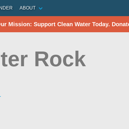
INDER
ABOUT
Our Mission: Support Clean Water Today. Donat
ter Rock
r