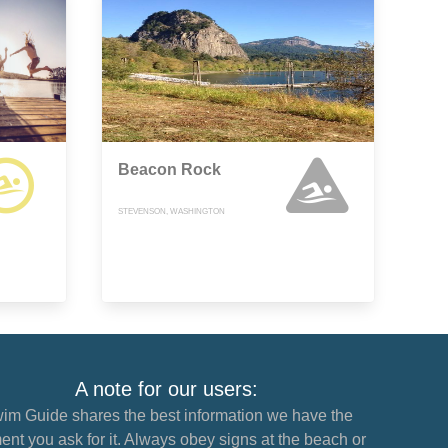
Beacon Rock
STEVENSON, WASHINGTON
A note for our users:
im Guide shares the best information we have the
nt you ask for it. Always obey signs at the beach or