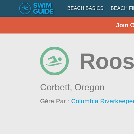
BEACH BASICS
BEACH F
Join 
Roos
Corbett,
Oregon
Géré Par :
Columbia Riverkeepe