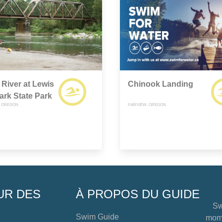
River at Lewis
Chinook Landing
ark State Park
, OREGON
FAIRVIEW, OREGON
UR DES
À PROPOS DU GUIDE
Sw
Swim Guide
mome