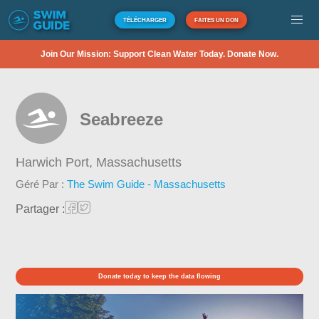
TÉLÉCHARGER
FAITES UN DON
Join Our Mission: Support Clean Water Today. Donate Now.
Seabreeze
Harwich Port,
Massachusetts
Géré Par :
The Swim Guide - Massachusetts
Partager :
Donate today to keep the data flowing