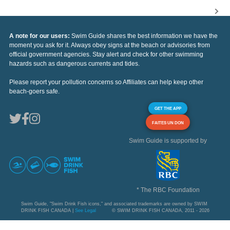
A note for our users:
Swim Guide shares the best information we have the
moment you ask for it. Always obey signs at the beach or advisories from
official government agencies. Stay alert and check for other swimming
hazards such as dangerous currents and tides.
Please report your pollution concerns so Affiliates can help keep other
beach-goers safe.
GET THE APP
FAITES UN DON
Swim Guide is supported by
* The RBC Foundation
Swim Guide, "Swim Drink Fish icons," and associated trademarks are owned by SWIM
DRINK FISH CANADA |
See Legal
© SWIM DRINK FISH CANADA, 2011 - 2026