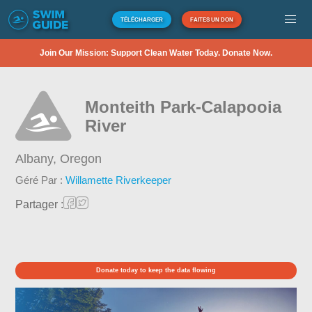
TÉLÉCHARGER
FAITES UN DON
Join Our Mission: Support Clean Water Today. Donate Now.
Monteith Park-Calapooia
River
Albany,
Oregon
Géré Par :
Willamette Riverkeeper
Partager :
Donate today to keep the data flowing