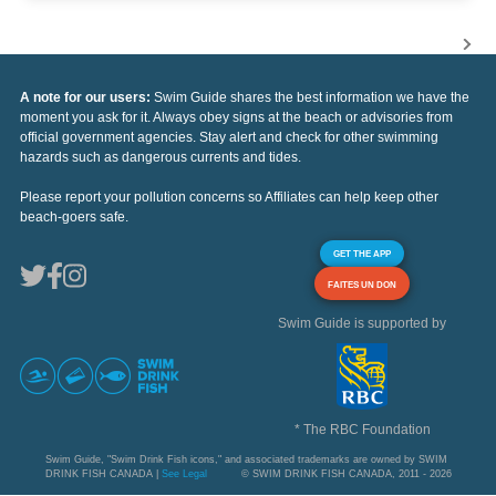
A note for our users:
Swim Guide shares the best information we have the
moment you ask for it. Always obey signs at the beach or advisories from
official government agencies. Stay alert and check for other swimming
hazards such as dangerous currents and tides.
Please report your pollution concerns so Affiliates can help keep other
beach-goers safe.
GET THE APP
FAITES UN DON
Swim Guide is supported by
* The RBC Foundation
Swim Guide, "Swim Drink Fish icons," and associated trademarks are owned by SWIM
DRINK FISH CANADA |
See Legal
© SWIM DRINK FISH CANADA, 2011 - 2026