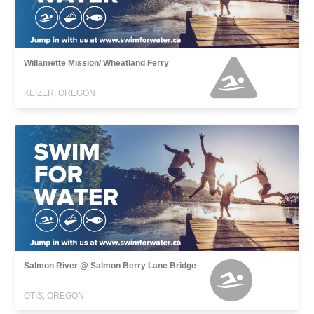
Willamette Mission/ Wheatland Ferry
KEIZER, OREGON
Salmon River @ Salmon Berry Lane Bridge
OTIS, OREGON