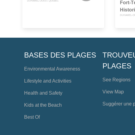
DUHAMEL-OUEST, QUEBEC
Fort-
Histori
DUHAMEL-OU
BASES DES PLAGES
TROUVE
PLAGES
Environmental Awareness
See Regions
Lifestyle and Activities
View Map
Health and Safety
Suggérer une 
Kids at the Beach
Best Of