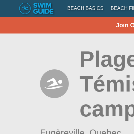
BEACH BASICS
BEACH F
Join 
Plag
Témi
camp
Fugèreville,
Quebec