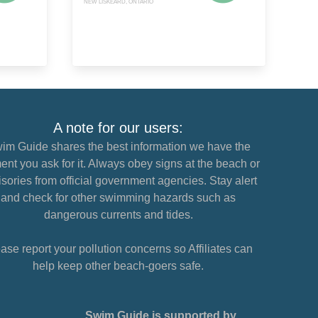
NEW LISKEARD, ONTARIO
A note for our users:
im Guide shares the best information we have the
nt you ask for it. Always obey signs at the beach or
sories from official government agencies. Stay alert
and check for other swimming hazards such as
dangerous currents and tides.
ase report your pollution concerns so Affiliates can
help keep other beach-goers safe.
Swim Guide is supported by