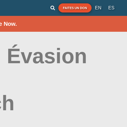
EN
ES
FAITES UN DON
e Now.
 Évasion
ch