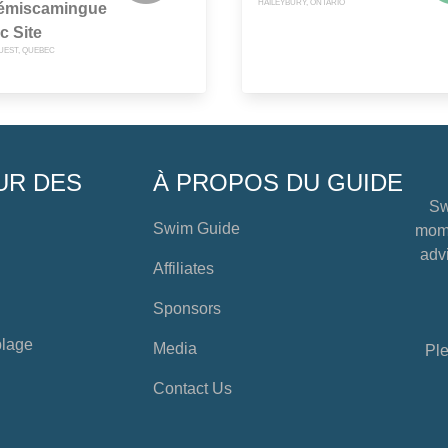
HAILEYBURY, ONTARIO
Témiscamingue
c Site
EST, QUEBEC
UR DES
À PROPOS DU GUIDE
Sw
Swim Guide
mome
advi
Affiliates
Sponsors
plage
Media
Ple
Contact Us