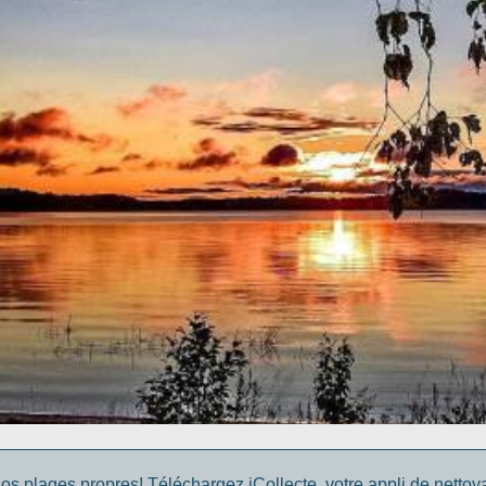
os plages propres! Téléchargez iCollecte, votre appli de netto