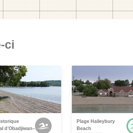
-ci
istorique
Plage Haileybury
al d’Obadjiwan–
Beach