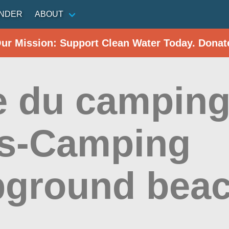
INDER
ABOUT
Our Mission: Support Clean Water Today. Donat
e du camping
s-Camping
ground bea