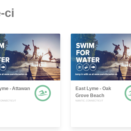
-ci
yme - Attawan
East Lyme - Oak
Grove Beach
 CONNECTICUT
NIANTIC, CONNECTICUT