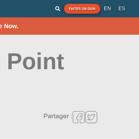
EN
ES
FAITES UN DON
e Now.
 Point
Partager :