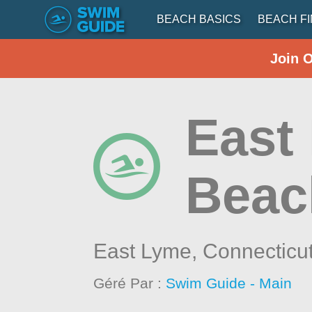
BEACH BASICS
BEACH F
Join 
East
Beac
East Lyme,
Connecticu
Géré Par :
Swim Guide - Main