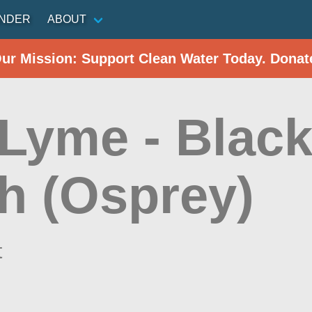
INDER
ABOUT
Our Mission: Support Clean Water Today. Donat
 Lyme - Black
h (Osprey)
t