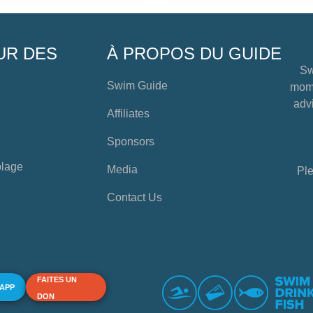
UR DES
À PROPOS DU GUIDE
Sw
Swim Guide
mome
advi
Affiliates
Sponsors
plage
Media
Ple
Contact Us
FAITES UN
 APP
DON