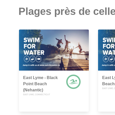
Plages près de celle
East Lyme - Black
East L
Point Beach
Beach
EAST LYME,
(Nehantic)
EAST LYME, CONNECTICUT