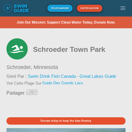
TÉLÉCHARGER
FAITES UN DON
Join Our Mission: Support Clean Water Today. Donate Now.
Schroeder Town Park
Schroeder,
Minnesota
Géré Par :
Swim Drink Fish Canada - Great Lakes Guide
Guide Des Grands Lacs
Voir Cette Plage Sur
Partager :
Donate today to keep the data flowing