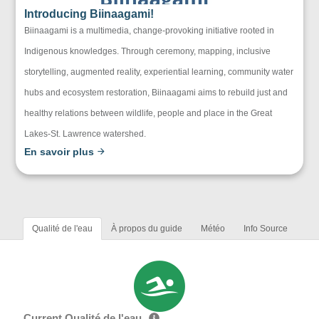
Introducing Biinaagami!
Biinaagami is a multimedia, change-provoking initiative rooted in
Indigenous knowledges. Through ceremony, mapping, inclusive
storytelling, augmented reality, experiential learning, community water
hubs and ecosystem restoration, Biinaagami aims to rebuild just and
healthy relations between wildlife, people and place in the Great
Lakes-St. Lawrence watershed.
En savoir plus
Qualité de l'eau
À propos du guide
Météo
Info Source
Current Qualité de l'eau