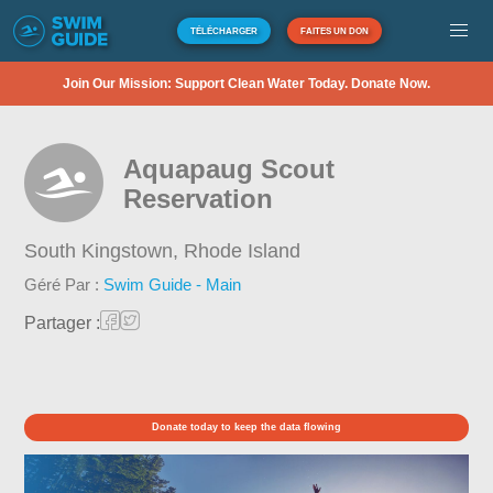
TÉLÉCHARGER
FAITES UN DON
Join Our Mission: Support Clean Water Today. Donate Now.
Aquapaug Scout
Reservation
South Kingstown,
Rhode Island
Géré Par :
Swim Guide - Main
Partager :
Donate today to keep the data flowing