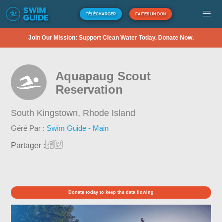
TÉLÉCHARGER
FAITES UN DON
Join Our Mission: Support Clean Water Today. Donate Now.
Aquapaug Scout
Reservation
South Kingstown,
Rhode Island
Géré Par :
Swim Guide - Main
Partager :
Donate today to keep the data flowing