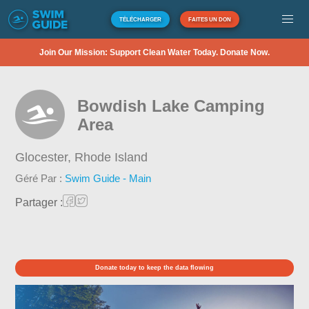
TÉLÉCHARGER
FAITES UN DON
Join Our Mission: Support Clean Water Today. Donate Now.
Bowdish Lake Camping
Area
Glocester,
Rhode Island
Géré Par :
Swim Guide - Main
Partager :
Donate today to keep the data flowing