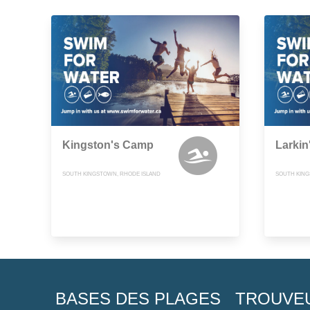
Kingston's Camp
Larki
SOUTH KINGSTOWN, RHODE ISLAND
SOUTH KING
BASES DES PLAGES
TROUVE