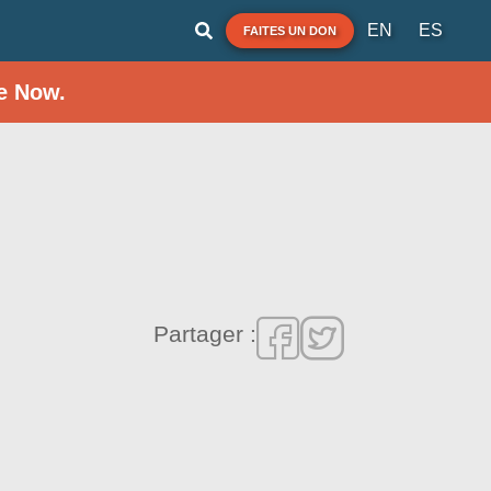
EN
ES
FAITES UN DON
e Now.
Partager :