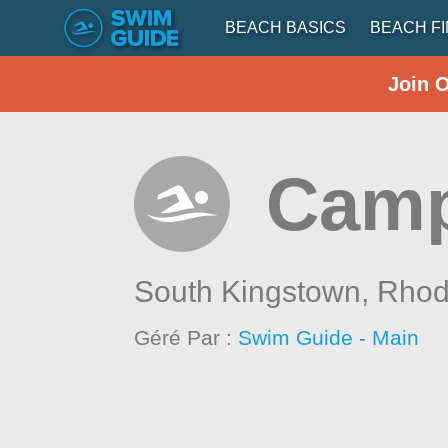
BEACH BASICS
BEACH F
Join 
Camp
South Kingstown,
Rhod
Géré Par :
Swim Guide - Main