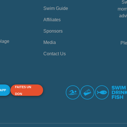
Sw
Swim Guide
mome
advi
Affiliates
Sponsors
plage
Media
Ple
Contact Us
FAITES UN
 APP
DON