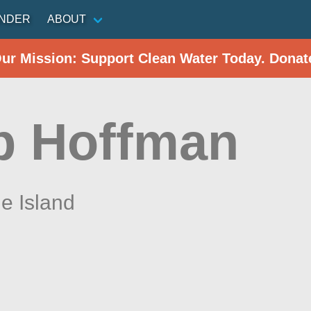
INDER
ABOUT
Our Mission: Support Clean Water Today. Donat
 Hoffman
e Island