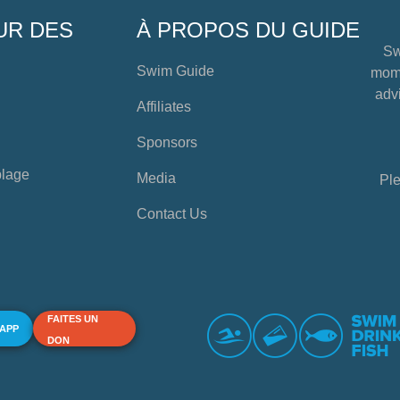
UR DES
À PROPOS DU GUIDE
Sw
Swim Guide
mome
advi
Affiliates
Sponsors
plage
Media
Ple
Contact Us
FAITES UN
 APP
DON