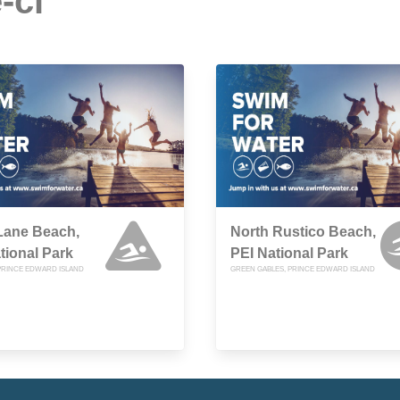
-ci
Lane Beach,
North Rustico Beach,
tional Park
PEI National Park
PRINCE EDWARD ISLAND
GREEN GABLES, PRINCE EDWARD ISLAND