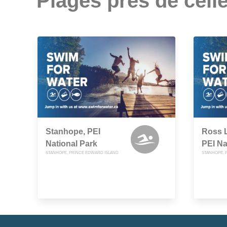
Plages près de celle
Stanhope, PEI
Ross 
National Park
PEI Na
STANHOPE, PRINCE EDWARD ISLAND
STANHOPE, 