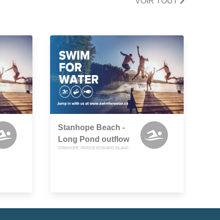
VOIR TOUT
Stanhope Beach -
Long Pond outflow
STANHOPE, PRINCE EDWARD ISLAND