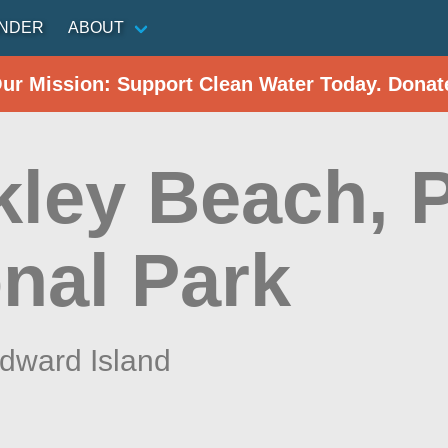
INDER
ABOUT
Our Mission: Support Clean Water Today. Donat
kley Beach, 
onal Park
dward Island