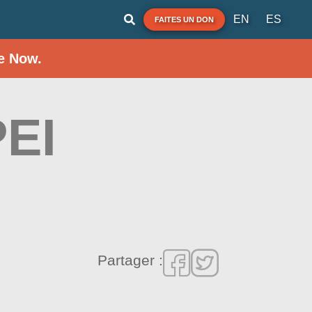
EN
ES
FAITES UN DON
e Now.
PEI
Partager :