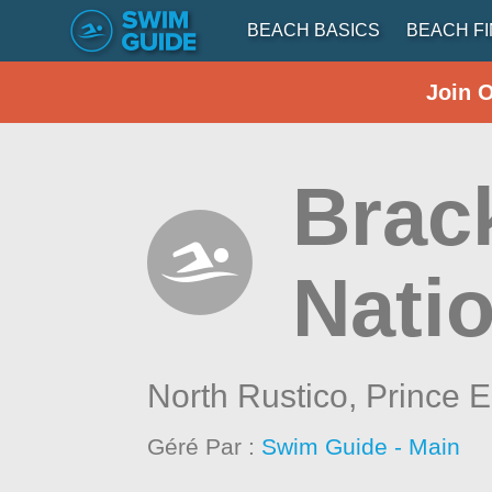
BEACH BASICS
BEACH F
Join 
Brac
Nati
North Rustico,
Prince E
Géré Par :
Swim Guide - Main