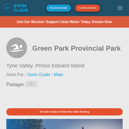
TÉLÉCHARGER
FAITES UN DON
Join Our Mission: Support Clean Water Today. Donate Now.
Green Park Provincial Park
Tyne Valley,
Prince Edward Island
Géré Par :
Swim Guide - Main
Partager :
Donate today to keep the data flowing