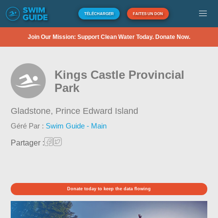
TÉLÉCHARGER
FAITES UN DON
Join Our Mission: Support Clean Water Today. Donate Now.
Kings Castle Provincial
Park
Gladstone,
Prince Edward Island
Géré Par :
Swim Guide - Main
Partager :
Donate today to keep the data flowing