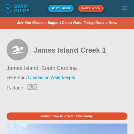
TÉLÉCHARGER
FAITES UN DON
Join Our Mission: Support Clean Water Today. Donate Now.
James Island Creek 1
James Island,
South Carolina
Géré Par :
Charleston Waterkeeper
Partager :
Donate today to keep the data flowing