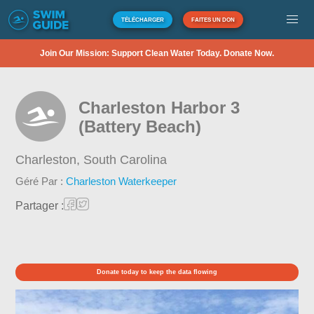
TÉLÉCHARGER
FAITES UN DON
Join Our Mission: Support Clean Water Today. Donate Now.
Charleston Harbor 3
(Battery Beach)
Charleston,
South Carolina
Géré Par :
Charleston Waterkeeper
Partager :
Donate today to keep the data flowing