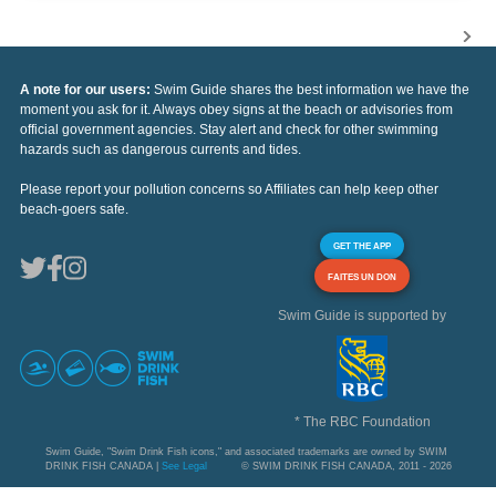
A note for our users:
Swim Guide shares the best information we have the
moment you ask for it. Always obey signs at the beach or advisories from
official government agencies. Stay alert and check for other swimming
hazards such as dangerous currents and tides.
Please report your pollution concerns so Affiliates can help keep other
beach-goers safe.
GET THE APP
FAITES UN DON
Swim Guide is supported by
* The RBC Foundation
Swim Guide, "Swim Drink Fish icons," and associated trademarks are owned by SWIM
DRINK FISH CANADA |
See Legal
© SWIM DRINK FISH CANADA, 2011 - 2026