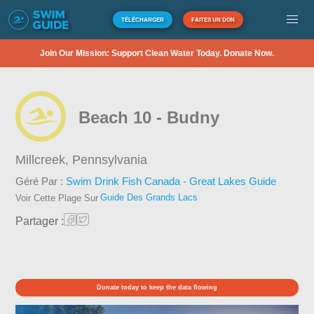
TÉLÉCHARGER
FAITES UN DON
Join Our Mission: Support Clean Water Today. Donate Now.
Beach 10 - Budny
Millcreek,
Pennsylvania
Géré Par :
Swim Drink Fish Canada - Great Lakes Guide
Guide Des Grands Lacs
Voir Cette Plage Sur
Partager :
Donate today to keep the data flowing