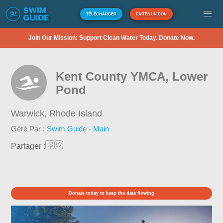
TÉLÉCHARGER
FAITES UN DON
Join Our Mission: Support Clean Water Today. Donate Now.
Kent County YMCA, Lower
Pond
Warwick,
Rhode Island
Géré Par :
Swim Guide - Main
Partager :
Donate today to keep the data flowing