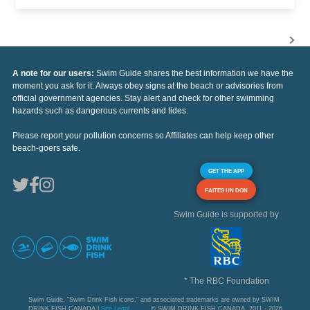
A note for our users:
Swim Guide shares the best information we have the
moment you ask for it. Always obey signs at the beach or advisories from
official government agencies. Stay alert and check for other swimming
hazards such as dangerous currents and tides.
Please report your pollution concerns so Affiliates can help keep other
beach-goers safe.
GET THE APP
FAITES UN DON
Swim Guide is supported by
* The RBC Foundation
Swim Guide, "Swim Drink Fish icons," and associated trademarks are owned by SWIM
DRINK FISH CANADA |
See Legal
© SWIM DRINK FISH CANADA, 2011 - 2026