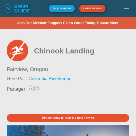
TÉLÉCHARGER
FAITES UN DON
Join Our Mission: Support Clean Water Today. Donate Now.
Chinook Landing
Fairview,
Oregon
Géré Par :
Columbia Riverkeeper
Partager :
Donate today to keep the data flowing