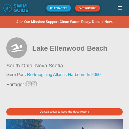
TÉLÉCHARGER
FAITES UN DON
Join Our Mission: Support Clean Water Today. Donate Now.
Lake Ellenwood Beach
South Ohio,
Nova Scotia
Géré Par :
Re-Imagining Atlantic Harbours In 2050
Partager :
Donate today to keep the data flowing