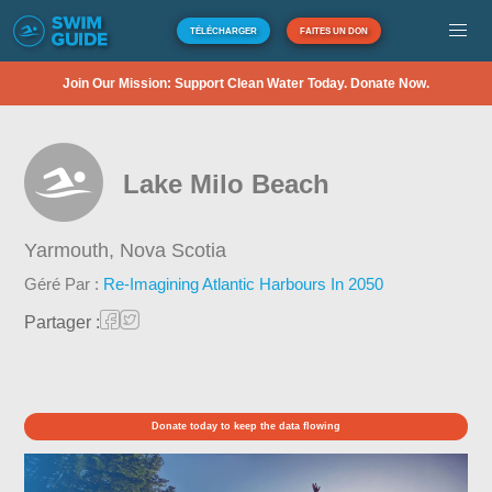
TÉLÉCHARGER
FAITES UN DON
Join Our Mission: Support Clean Water Today. Donate Now.
Lake Milo Beach
Yarmouth,
Nova Scotia
Géré Par :
Re-Imagining Atlantic Harbours In 2050
Partager :
Donate today to keep the data flowing