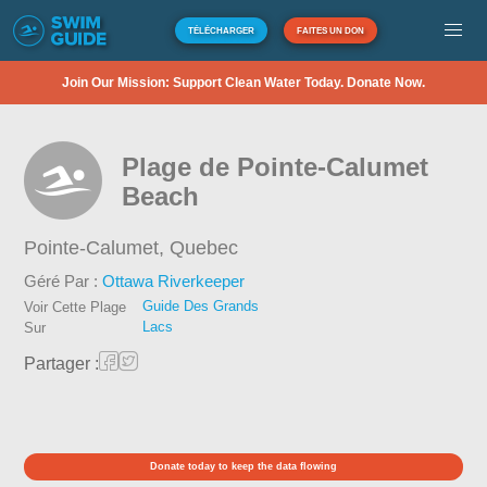
TÉLÉCHARGER
FAITES UN DON
Join Our Mission: Support Clean Water Today. Donate Now.
Plage de Pointe-Calumet
Beach
Pointe-Calumet,
Quebec
Géré Par :
Ottawa Riverkeeper
Guide Des Grands
Voir Cette Plage
Lacs
Sur
Partager :
Donate today to keep the data flowing