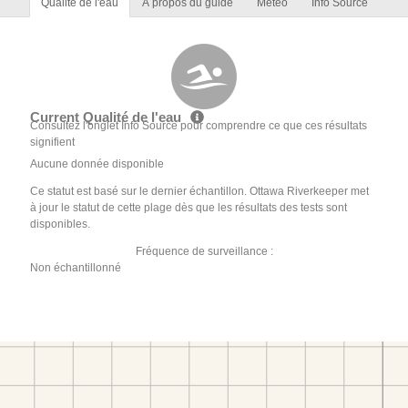
Qualité de l'eau
À propos du guide
Météo
Info Source
Current Qualité de l'eau
Consultez l'onglet Info Source pour comprendre ce que ces résultats
signifient
Aucune donnée disponible
Ce statut est basé sur le dernier échantillon. Ottawa Riverkeeper met
à jour le statut de cette plage dès que les résultats des tests sont
disponibles.
Fréquence de surveillance :
Non échantillonné