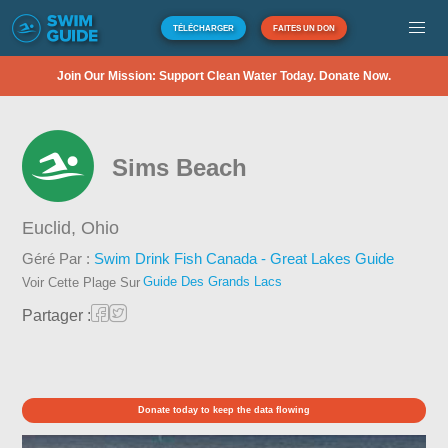
TÉLÉCHARGER
FAITES UN DON
Join Our Mission: Support Clean Water Today. Donate Now.
Sims Beach
Euclid,
Ohio
Géré Par :
Swim Drink Fish Canada - Great Lakes Guide
Guide Des Grands Lacs
Voir Cette Plage Sur
Partager :
Donate today to keep the data flowing