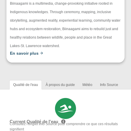
Biinaagami is a multimedia, change-provoking initiative rooted in
Indigenous knowledges. Through ceremony, mapping, inclusive
storytelling, augmented reality, experiential learning, community water
hubs and ecosystem restoration, Biinaagami aims to rebuild just and
healthy relations between wildlife, people and place in the Great
Lakes-St. Lawrence watershed.
En savoir plus
Qualité de l'eau
À propos du guide
Météo
Info Source
Current Qualité de l'eau
Consultez l'onglet Info Source pour comprendre ce que ces résultats
signifient