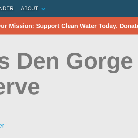
INDER
ABOUT
Our Mission: Support Clean Water Today. Donat
's Den Gorge
erve
er