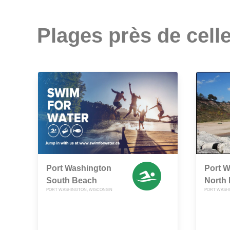
Plages près de celle
Port Washington
Port 
South Beach
North
PORT WASHINGTON, WISCONSIN
PORT WASHI