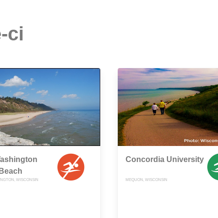
-ci
Washington
Concordia University
 Beach
NGTON, WISCONSIN
MEQUON, WISCONSIN