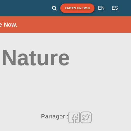
EN
ES
FAITES UN DON
e Now.
 Nature
Partager :