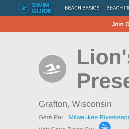
BEACH BASICS
BEACH F
Join 
Lion
Pres
Grafton,
Wisconsin
Géré Par :
Milwaukee Riverkeep