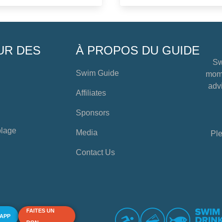
UR DES
À PROPOS DU GUIDE
Sw
Swim Guide
mome
advi
Affiliates
Sponsors
plage
Media
Ple
Contact Us
FAITES UN
 APP