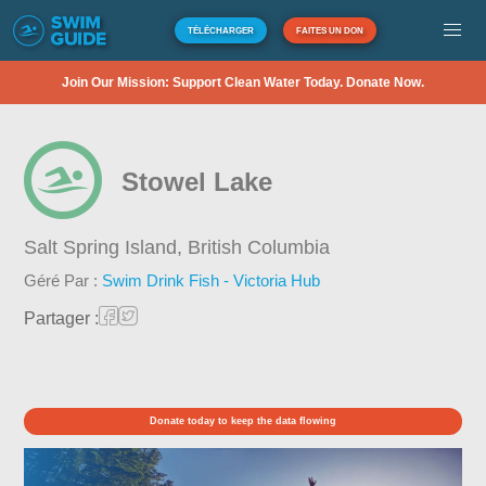
TÉLÉCHARGER
FAITES UN DON
Join Our Mission: Support Clean Water Today. Donate Now.
Stowel Lake
Salt Spring Island,
British Columbia
Géré Par :
Swim Drink Fish - Victoria Hub
Partager :
Donate today to keep the data flowing