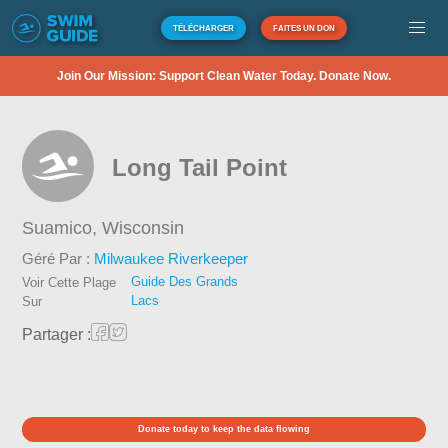
TÉLÉCHARGER
FAITES UN DON
Join Our Mission: Support Clean Water Today. Donate Now.
Long Tail Point
Suamico,
Wisconsin
Géré Par :
Milwaukee Riverkeeper
Guide Des Grands
Voir Cette Plage
Lacs
Sur
Partager :
Donate today to keep the data flowing