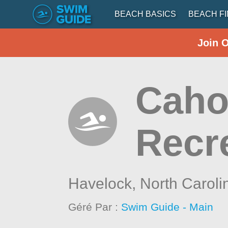
BEACH BASICS
BEACH F
Join 
Caho
Recre
Havelock,
North Caroli
Géré Par :
Swim Guide - Main