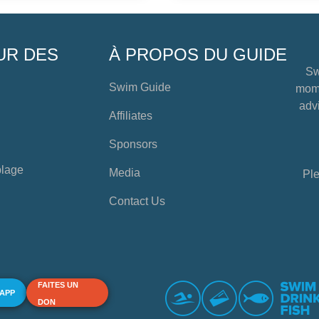
UR DES
À PROPOS DU GUIDE
Sw
Swim Guide
mome
advi
Affiliates
Sponsors
plage
Media
Ple
Contact Us
FAITES UN
 APP
DON