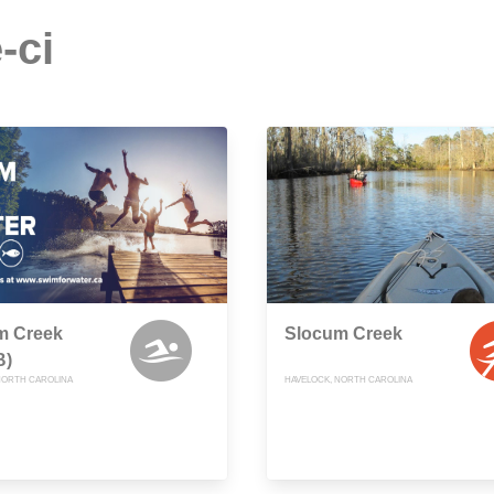
-ci
m Creek
Slocum Creek
B)
NORTH CAROLINA
HAVELOCK, NORTH CAROLINA