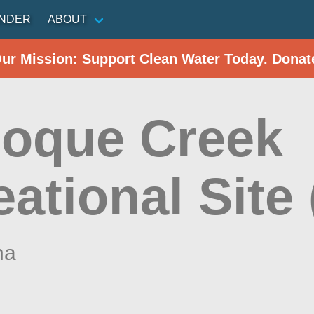
INDER
ABOUT
Our Mission: Support Clean Water Today. Donat
oque Creek
ational Site
na