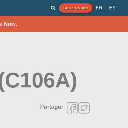
EN
ES
FAITES UN DON
e Now.
 (C106A)
Partager :