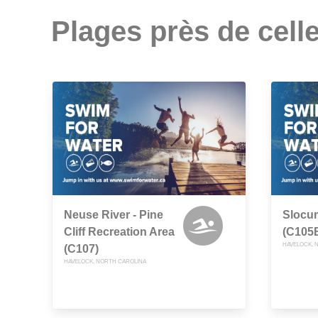
Plages près de celle
Neuse River - Pine
Slocu
Cliff Recreation Area
(C105
HAVELOCK, 
(C107)
HAVELOCK, NORTH CAROLINA