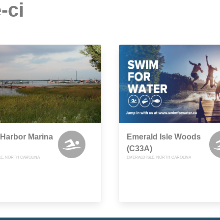
-ci
 Harbor Marina
Emerald Isle Woods
(C33A)
LE, NORTH CAROLINA
EMERALD ISLE, NORTH CAROLINA