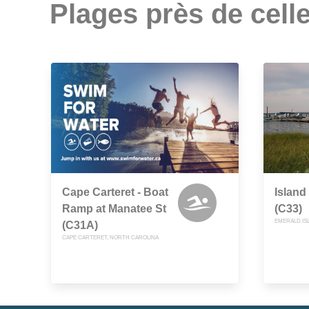
Plages près de celle
Cape Carteret - Boat
Island
Ramp at Manatee St
(C33)
EMERALD IS
(C31A)
CAPE CARTERET, NORTH CAROLINA