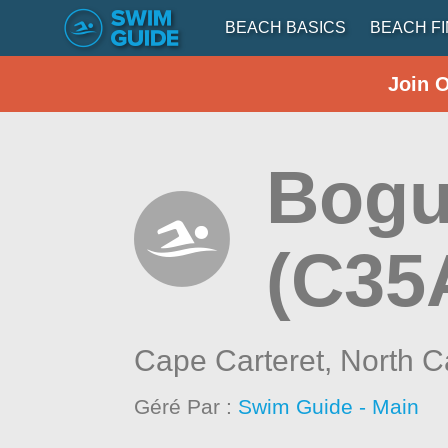
BEACH BASICS
BEACH F
Join 
Bogu
(C35
Cape Carteret,
North C
Géré Par :
Swim Guide - Main