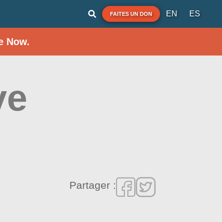
EN
ES
FAITES UN DON
e Now.
ve
Partager :