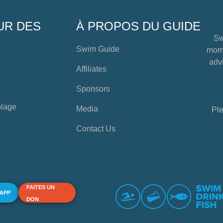
UR DES
À PROPOS DU GUIDE
Sw
Swim Guide
mome
advi
Affiliates
Sponsors
plage
Media
Ple
Contact Us
FAITES UN
 APP
DON