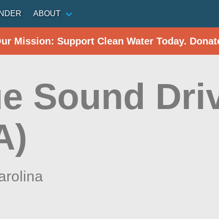
INDER
ABOUT
Our Mission: Support Clean Water Today. Donat
e Sound Dri
A)
arolina