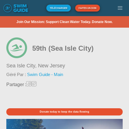
TÉLÉCHARGER
FAITES UN DON
Join Our Mission: Support Clean Water Today. Donate Now.
59th (Sea Isle City)
Sea Isle City,
New Jersey
Géré Par :
Swim Guide - Main
Partager :
Donate today to keep the data flowing