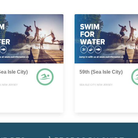
ea Isle City)
59th (Sea Isle City)
TY, NEW JERSEY
SEA ISLE CITY, NEW JERSEY