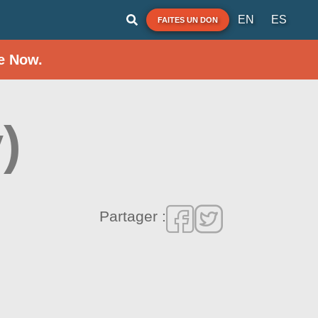
EN
ES
FAITES UN DON
e Now.
)
Partager :