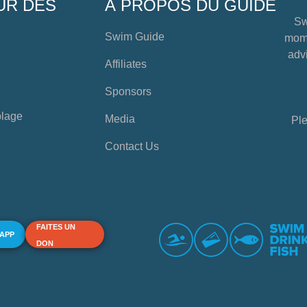
UR DES
À PROPOS DU GUIDE
Sw
Swim Guide
mome
advi
Affiliates
Sponsors
plage
Media
Ple
Contact Us
FAITES UN
 APP
DON