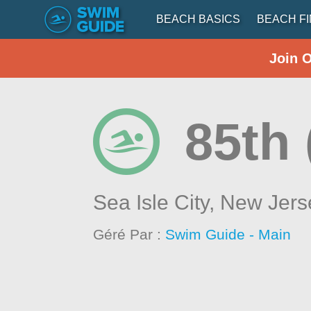
BEACH BASICS
BEACH F
Join 
85th 
Sea Isle City,
New Jers
Géré Par :
Swim Guide - Main