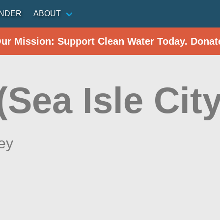
INDER
ABOUT
Our Mission: Support Clean Water Today. Donat
(Sea Isle City
ey