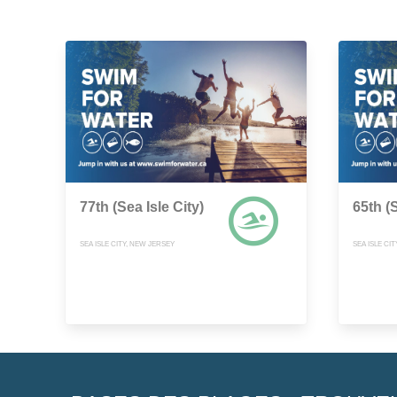
77th (Sea Isle City)
65th (S
SEA ISLE CITY, NEW JERSEY
SEA ISLE CI