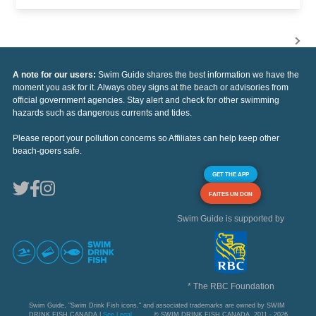
A note for our users:
Swim Guide shares the best information we have the
moment you ask for it. Always obey signs at the beach or advisories from
official government agencies. Stay alert and check for other swimming
hazards such as dangerous currents and tides.
Please report your pollution concerns so Affiliates can help keep other
beach-goers safe.
GET THE APP
FAITES UN DON
Swim Guide is supported by
* The RBC Foundation
Swim Guide, "Swim Drink Fish icons," and associated trademarks are owned by SWIM
DRINK FISH CANADA |
See Legal
© SWIM DRINK FISH CANADA, 2011 - 2026