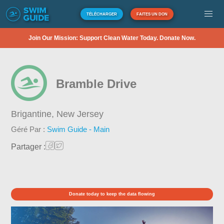
TÉLÉCHARGER
FAITES UN DON
Join Our Mission: Support Clean Water Today. Donate Now.
Bramble Drive
Brigantine,
New Jersey
Géré Par :
Swim Guide - Main
Partager :
Donate today to keep the data flowing